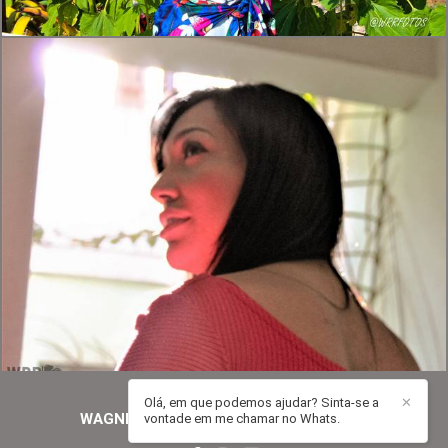
267
0
Olá, em que podemos ajudar? Sinta-se a
✕
WAGNER RAMALHO ROMAO
/
CONTATO
vontade em me chamar no Whats.