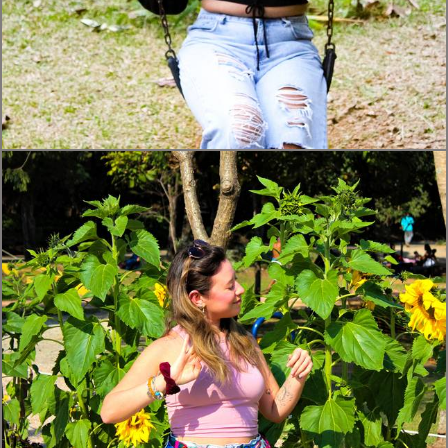
308
0
316
5