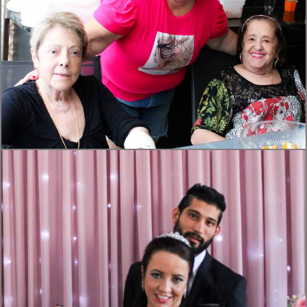
397
0
368
188