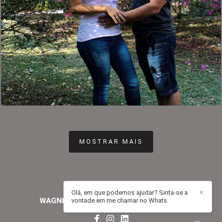
394
0
MOSTRAR MAIS
Olá, em que podemos ajudar? Sinta-se a
✕
WAGNER RAMALHO ROMAO
/
CONTATO
vontade em me chamar no Whats.