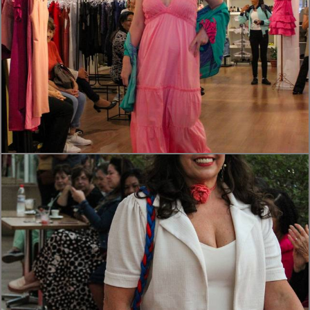
638
0
520
0